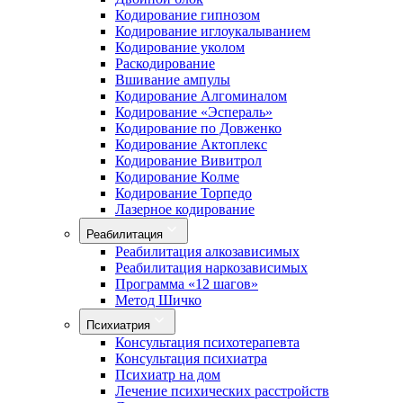
Кодирование гипнозом
Кодирование иглоукалыванием
Кодирование уколом
Раскодирование
Вшивание ампулы
Кодирование Алгоминалом
Кодирование «Эспераль»
Кодирование по Довженко
Кодирование Актоплекс
Кодирование Вивитрол
Кодирование Колме
Кодирование Торпедо
Лазерное кодирование
Реабилитация
Реабилитация алкозависимых
Реабилитация наркозависимых
Программа «12 шагов»
Метод Шичко
Психиатрия
Консультация психотерапевта
Консультация психиатра
Психиатр на дом
Лечение психических расстройств