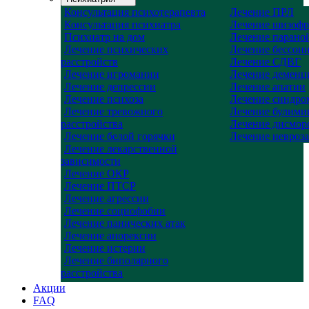
Консультация психотерапевта
Лечение ПРЛ
Консультация психиатра
Лечение шизоф
Психиатр на дом
Лечение парано
Лечение психических
Лечение бессон
расстройств
Лечение СДВГ
Лечение игромании
Лечение деменц
Лечение депрессии
Лечение апатии
Лечение психоза
Лечение синдро
Лечение тревожного
Лечение булими
расстройства
Лечение дисмор
Лечение белой горячки
Лечение невроза
Лечение лекарственной
зависимости
Лечение ОКР
Лечение ПТСР
Лечение агрессии
Лечение социофобии
Лечение панических атак
Лечение анорексии
Лечение истерии
Лечение биполярного
расстройства
Акции
FAQ