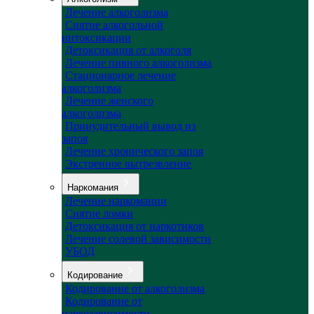
Лечение алкоголизма
Снятие алкогольной
интоксикации
Детоксикация от алкоголя
Лечение пивного алкоголизма
Стационарное лечение
алкоголизма
Лечение женского
алкоголизма
Принудительный вывод из
запоя
Лечение хронического запоя
Экстренное вытрезвление
Наркомания
Лечение наркомании
Снятие ломки
Детоксикация от наркотиков
Лечение солевой зависимости
УБОД
Кодирование
Кодирование от алкоголизма
Кодирование от
наркозависимости