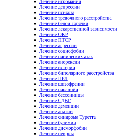
Лечение игромании
Лечение депрессии
Лечение психоза
Лечение тревожного расстройства
Лечение белой горячки
Лечение лекарственной зависимости
Лечение ОКР
Лечение ПТСР
Лечение агрессии
Лечение социофобии
Лечение панических атак
Лечение анорексии
Лечение истерии
Лечение биполярного расстройства
Лечение ПРЛ
Лечение шизофрении
Лечение паранойи
Лечение бессонницы
Лечение СДВГ
Лечение деменции
Лечение апатии
Лечение синдрома Туретта
Лечение булимии
Лечение дисморфобии
Лечение невроза