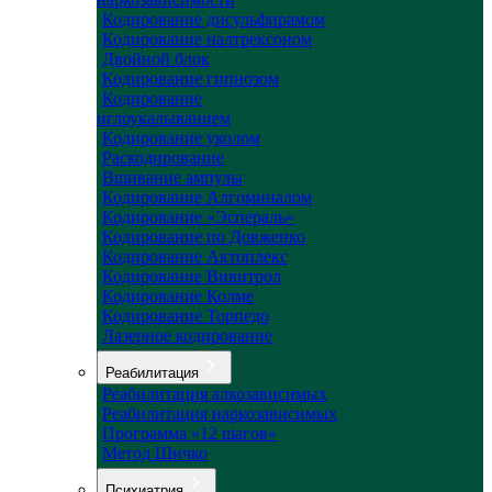
Кодирование дисульфирамом
Кодирование налтрексоном
Двойной блок
Кодирование гипнозом
Кодирование
иглоукалыванием
Кодирование уколом
Раскодирование
Вшивание ампулы
Кодирование Алгоминалом
Кодирование «Эспераль»
Кодирование по Довженко
Кодирование Актоплекс
Кодирование Вивитрол
Кодирование Колме
Кодирование Торпедо
Лазерное кодирование
Реабилитация
Реабилитация алкозависимых
Реабилитация наркозависимых
Программа «12 шагов»
Метод Шичко
Психиатрия