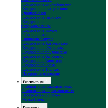
Кодирование дисульфирамом
Кодирование налтрексоном
Двойной блок
Кодирование гипнозом
Кодирование
иглоукалыванием
Кодирование уколом
Раскодирование
Вшивание ампулы
Кодирование Алгоминалом
Кодирование «Эспераль»
Кодирование по Довженко
Кодирование Актоплекс
Кодирование Вивитрол
Кодирование Колме
Кодирование Торпедо
Лазерное кодирование
Реабилитация
Реабилитация алкозависимых
Реабилитация наркозависимых
Программа «12 шагов»
Метод Шичко
Психиатрия