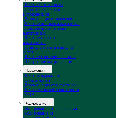
Лечение алкоголизма
Снятие алкогольной
интоксикации
Детоксикация от алкоголя
Лечение пивного алкоголизма
Стационарное лечение
алкоголизма
Лечение женского
алкоголизма
Принудительный вывод из
запоя
Лечение хронического запоя
Экстренное вытрезвление
Наркомания
Лечение наркомании
Снятие ломки
Детоксикация от наркотиков
Лечение солевой зависимости
УБОД
Кодирование
Кодирование от алкоголизма
Кодирование от
наркозависимости