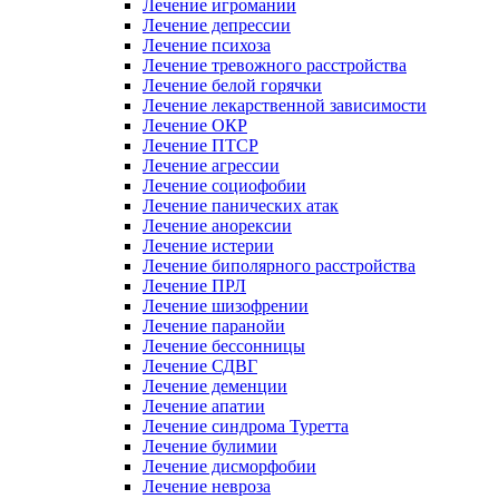
Лечение игромании
Лечение депрессии
Лечение психоза
Лечение тревожного расстройства
Лечение белой горячки
Лечение лекарственной зависимости
Лечение ОКР
Лечение ПТСР
Лечение агрессии
Лечение социофобии
Лечение панических атак
Лечение анорексии
Лечение истерии
Лечение биполярного расстройства
Лечение ПРЛ
Лечение шизофрении
Лечение паранойи
Лечение бессонницы
Лечение СДВГ
Лечение деменции
Лечение апатии
Лечение синдрома Туретта
Лечение булимии
Лечение дисморфобии
Лечение невроза