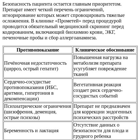
Безопасность пациента остается главным приоритетом.
Препарат имеет четкий перечень ограничений,
игнорирование которых может спровоцировать тяжелые
осложнения. В клинике «Прометей» перед процедурой
проводится обязательный медицинский скрининг перед
кодированием, включающий биохимию крови, ЭКГ,
печеночные пробы и сбор аллергоанамнеза.
Противопоказание
Клиническое обоснование
Повышенная нагрузка на
Печёночная недостаточность
метаболизм препарата
(цирроз, острый гепатит)
усугубляет повреждение
тканей
Сердечно-сосудистые
Вегетативная реакция
противопоказания (ИБС,
создает риск сердечно-
аритмии, гипертония в
сосудистых событий
декомпенсации)
Психиатрические ограничения
Препарат не предназначен
(шизофрения, деменция,
для коррекции эндогенных
острые психозы)
психических расстройств
Отсутствие данных о
Беременность и лактация
безопасности для плода и
грудного ребенка