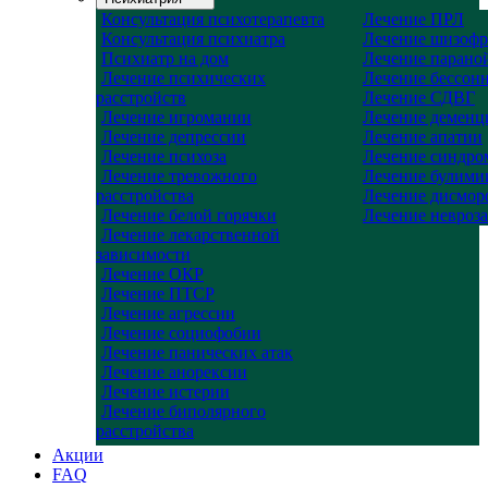
Консультация психотерапевта
Лечение ПРЛ
Консультация психиатра
Лечение шизоф
Психиатр на дом
Лечение парано
Лечение психических
Лечение бессон
расстройств
Лечение СДВГ
Лечение игромании
Лечение деменц
Лечение депрессии
Лечение апатии
Лечение психоза
Лечение синдро
Лечение тревожного
Лечение булими
расстройства
Лечение дисмор
Лечение белой горячки
Лечение невроза
Лечение лекарственной
зависимости
Лечение ОКР
Лечение ПТСР
Лечение агрессии
Лечение социофобии
Лечение панических атак
Лечение анорексии
Лечение истерии
Лечение биполярного
расстройства
Акции
FAQ