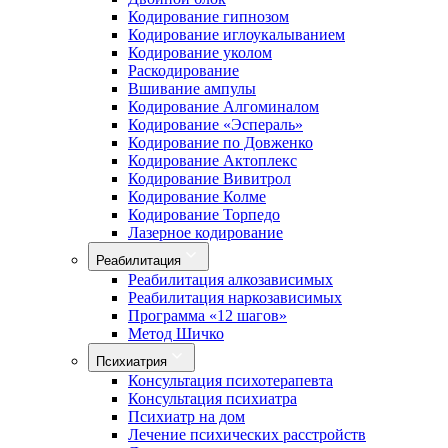
Кодирование гипнозом
Кодирование иглоукалыванием
Кодирование уколом
Раскодирование
Вшивание ампулы
Кодирование Алгоминалом
Кодирование «Эспераль»
Кодирование по Довженко
Кодирование Актоплекс
Кодирование Вивитрол
Кодирование Колме
Кодирование Торпедо
Лазерное кодирование
Реабилитация
Реабилитация алкозависимых
Реабилитация наркозависимых
Программа «12 шагов»
Метод Шичко
Психиатрия
Консультация психотерапевта
Консультация психиатра
Психиатр на дом
Лечение психических расстройств